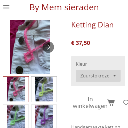
By Mem sieraden
Ga
direct
naar
Ketting Dian
de
hoofdinhoud
€ 37,50
Kleur
In
winkelwagen
Handgemaakte ketting