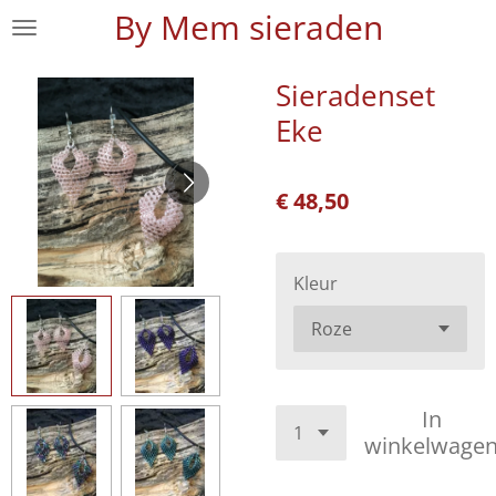
By Mem sieraden
Ga
direct
naar
Sieradenset
de
Eke
hoofdinhoud
€ 48,50
Kleur
In
winkelwage