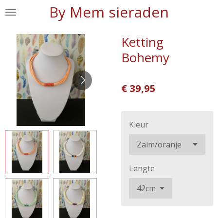
By Mem sieraden
Ga
direct
naar
Ketting
de
Bohemy
hoofdinhoud
€ 39,95
Kleur
Lengte