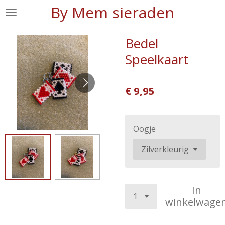
By Mem sieraden
Ga
direct
naar
Bedel
de
Speelkaart
hoofdinhoud
€ 9,95
Oogje
In
winkelwage