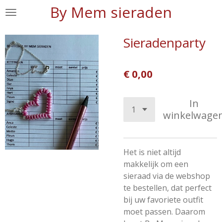
By Mem sieraden
Ga
direct
naar
Sieradenparty
de
hoofdinhoud
€ 0,00
In
winkelwage
Het is niet altijd
makkelijk om een
sieraad via de webshop
te bestellen, dat perfect
bij uw favoriete outfit
moet passen. Daarom